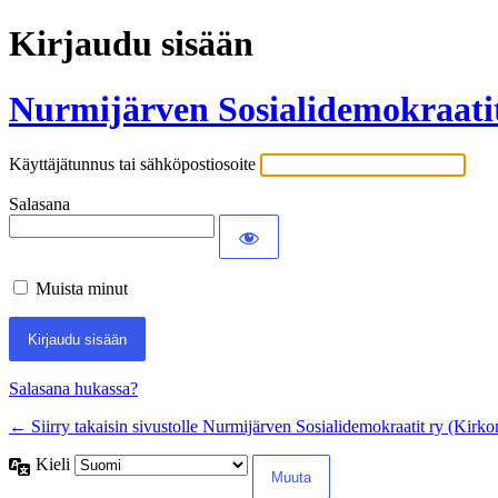
Kirjaudu sisään
Nurmijärven Sosialidemokraatit
Käyttäjätunnus tai sähköpostiosoite
Salasana
Muista minut
Salasana hukassa?
← Siirry takaisin sivustolle Nurmijärven Sosialidemokraatit ry (Kirko
Kieli