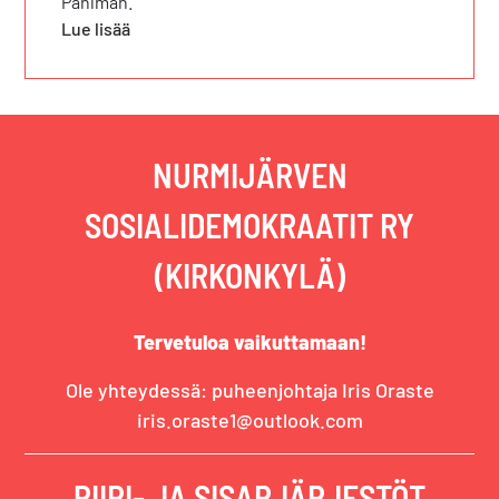
Pahlman.
Lue lisää
NURMIJÄRVEN
SOSIALIDEMOKRAATIT RY
(KIRKONKYLÄ)
Tervetuloa vaikuttamaan!
Ole yhteydessä: puheenjohtaja Iris Oraste
iris.oraste1@outlook.com
PIIRI- JA SISARJÄRJESTÖT