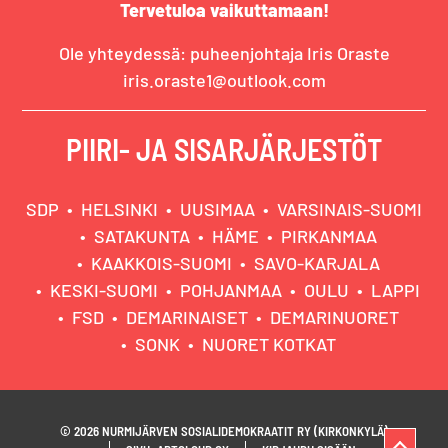
Tervetuloa vaikuttamaan!
Ole yhteydessä: puheenjohtaja Iris Oraste
iris.oraste1@outlook.com
PIIRI- JA SISARJÄRJESTÖT
SDP
HELSINKI
UUSIMAA
VARSINAIS-SUOMI
SATAKUNTA
HÄME
PIRKANMAA
KAAKKOIS-SUOMI
SAVO-KARJALA
KESKI-SUOMI
POHJANMAA
OULU
LAPPI
FSD
DEMARINAISET
DEMARINUORET
SONK
NUORET KOTKAT
© 2026 NURMIJÄRVEN SOSIALIDEMOKRAATIT RY (KIRKONKYLÄ)