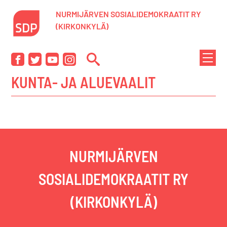
Siirry
NURMIJÄRVEN SOSIALIDEMOKRAATIT RY
sisältöön
(KIRKONKYLÄ)
NÄYTÄ
Facebook
Twitter
YouTube
Instagram
TAI
KUNTA- JA ALUEVAALIT
PIILOT
VALIK
NURMIJÄRVEN
SOSIALIDEMOKRAATIT RY
(KIRKONKYLÄ)