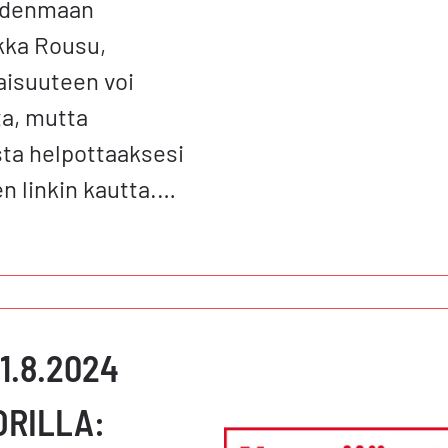
Uudenmaan
rkka Rousu,
laisuuteen voi
a, mutta
sta helpottaaksesi
en linkin kautta.…
1.8.2024
ORILLA: