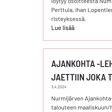
löytyy osoitteesta Nu
Perttula, ihan Lopentien
risteyksessä.
Lue lisää
AJANKOHTA -LE
JAETTIIN JOKA 
3.4.2024
Nurmijärven Ajankohta-l
talouteen maaliskuun/