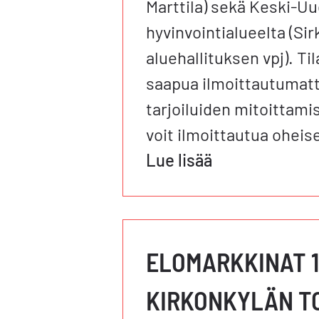
Marttila) sekä Keski-
hyvinvointialueelta (Si
aluehallituksen vpj). Ti
saapua ilmoittautumatt
tarjoiluiden mitoittami
voit ilmoittautua oheis
Lue lisää
ELOMARKKINAT 1
KIRKONKYLÄN T