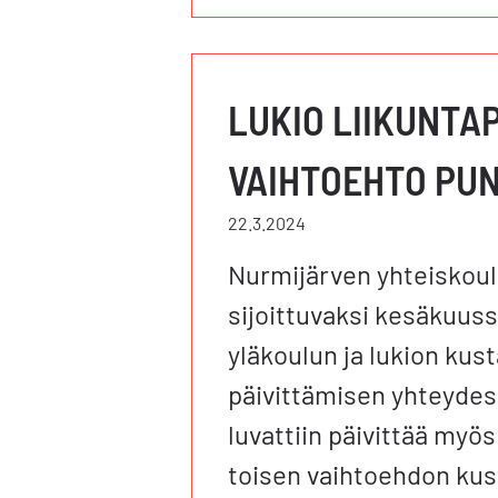
LUKIO LIIKUNTA
VAIHTOEHTO PU
22.3.2024
Nurmijärven yhteiskoulu
sijoittuvaksi kesäkuus
yläkoulun ja lukion kus
päivittämisen yhteydes
luvattiin päivittää myös
toisen vaihtoehdon kus