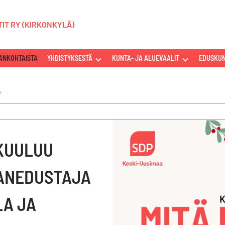
IT RY (KIRKONKYLÄ)
ANKOHTAISTA
YHDISTYKSESTÄ
NÄYTÄ
KUNTA- JA ALUEVAALIT
NÄYTÄ
EDUSKUN
TAI
TAI
A
PIILOTA
PIILOTA
"YHDISTYKSESTÄ"
"KUNTA-
ALAVALIKKO
JA
ALUEVAALIT"
ALAVALIKKO
 KUULUU
ANEDUSTAJA
LA JA