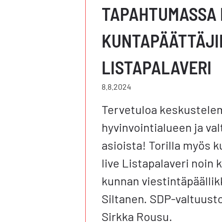
TAPAHTUMASSA
KUNTAPÄÄTTÄJIE
LISTAPALAVERI
8.8.2024
Tervetuloa keskustele
hyvinvointialueen ja val
asioista! Torilla myös 
live Listapalaveri noin k
kunnan viestintäpäälli
Siltanen. SDP-valtuus
Sirkka Rousu.