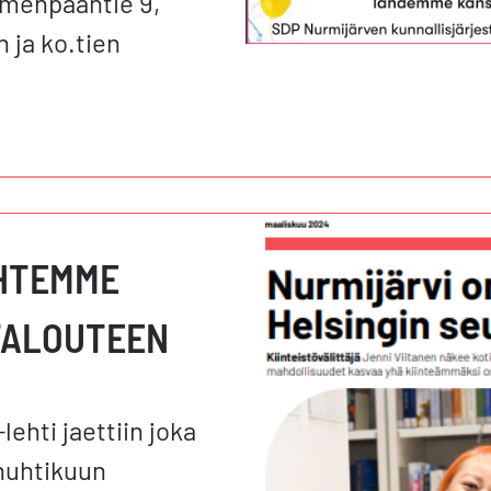
mmenpääntie 9,
 ja ko.tien
HTEMME
TALOUTEEN
ehti jaettiin joka
huhtikuun