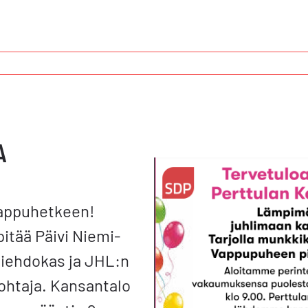
A
vappuhetkeen!
pitää Päivi Niemi-
liehdokas ja JHL:n
ohtaja. Kansantalo