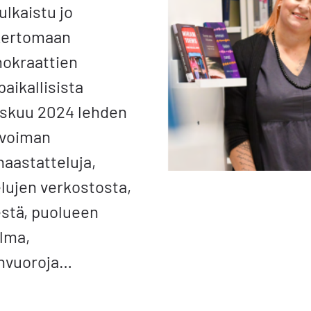
ulkaistu jo
kertomaan
mokraattien
aikallisista
iskuu 2024 lehden
nvoiman
haastatteluja,
lujen verkostosta,
stä, puolueen
lma,
nvuoroja…