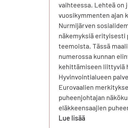
vaihteessa. Lehteä on j
vuosikymmenten ajan 
Nurmijärven sosialide
näkemyksiä erityisesti p
teemoista. Tässä maal
numerossa kunnan eli
kehittämiseen liittyviä 
Hyvinvointialueen palve
Eurovaalien merkitykse
puheenjohtajan näköku
eläkkeensaajien puhee
Lue lisää