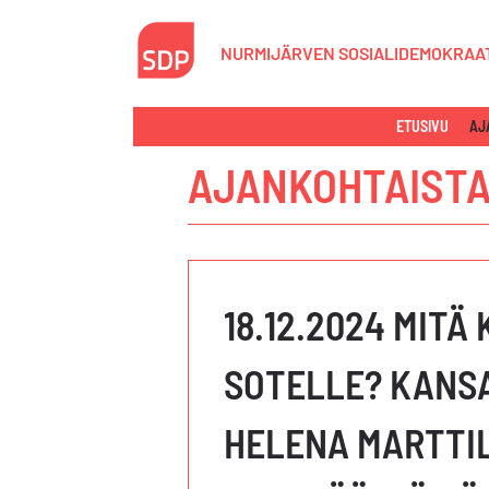
Siirry
sisältöön
NURMIJÄRVEN SOSIALIDEMOKRAAT
ETUSIVU
AJ
AJANKOHTAIST
18.12.2024 MITÄ
SOTELLE? KANS
HELENA MARTTI