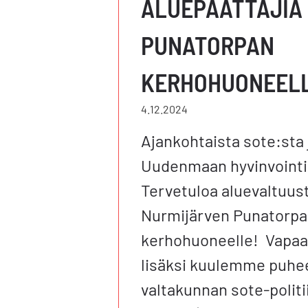
ALUEPÄÄTTÄJIÄ
PUNATORPAN
KERHOHUONEEL
4.12.2024
Ajankohtaista sote:sta 
Uudenmaan hyvinvointi
Tervetuloa aluevaltuus
Nurmijärven Punatorp
kerhohuoneelle! Vapaa
lisäksi kuulemme puhe
valtakunnan sote-politi