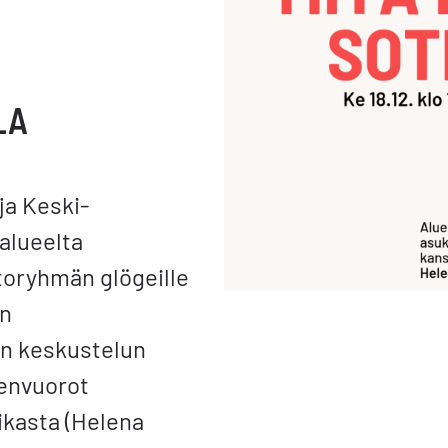
LA
ja Keski-
alueelta
toryhmän glögeille
an
n keskustelun
envuorot
ikasta (Helena