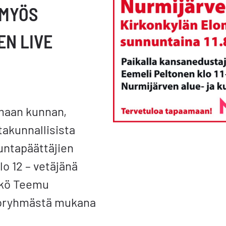
 MYÖS
N LIVE
maan kunnan,
takunnallisista
kuntapäättäjien
lo 12 – vetäjänä
kkö Teemu
toryhmästä mukana