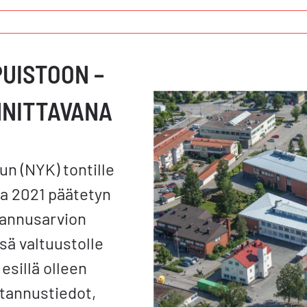
PUISTOON –
NNITTAVANA
n (NYK) tontille
sa 2021 päätetyn
tannusarvion
sä valtuustolle
 esillä olleen
tannustiedot,