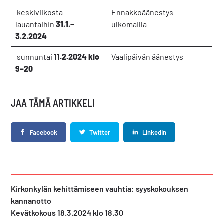
keskiviikosta
Ennakkoäänestys
lauantaihin
31.1.–
ulkomailla
3.2.2024
sunnuntai
11.2.2024 klo
Vaalipäivän äänestys
9–20
JAA TÄMÄ ARTIKKELI
Facebook
Twitter
LinkedIn
Edellinen
Kirkonkylän kehittämiseen vauhtia: syyskokouksen
artikkeli:
kannanotto
Seuraava
Kevätkokous 18.3.2024 klo 18.30