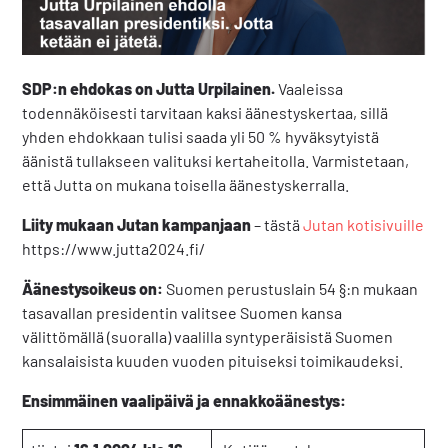
SDP:n ehdokas on Jutta Urpilainen.
Vaaleissa
todennäköisesti tarvitaan kaksi äänestyskertaa, sillä
yhden ehdokkaan tulisi saada yli 50 % hyväksytyistä
äänistä tullakseen valituksi kertaheitolla. Varmistetaan,
että Jutta on mukana toisella äänestyskerralla.
Liity mukaan Jutan kampanjaan
– tästä
Jutan kotisivuille
https://www.jutta2024.fi/
Äänestysoikeus on:
Suomen perustuslain 54 §:n mukaan
tasavallan presidentin valitsee Suomen kansa
välittömällä (suoralla) vaalilla syntyperäisistä Suomen
kansalaisista kuuden vuoden pituiseksi toimikaudeksi.
Ensimmäinen vaalipäivä ja ennakkoäänestys: