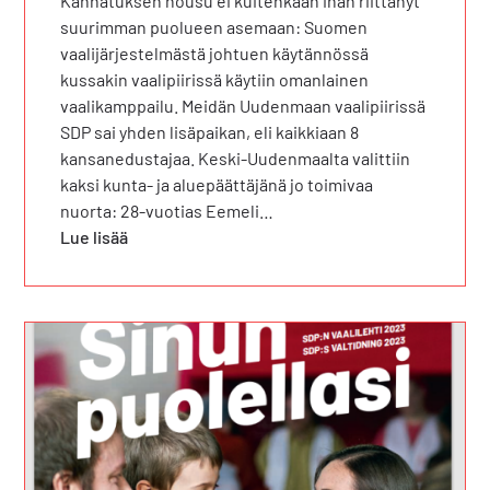
Kannatuksen nousu ei kuitenkaan ihan riittänyt
suurimman puolueen asemaan: Suomen
vaalijärjestelmästä johtuen käytännössä
kussakin vaalipiirissä käytiin omanlainen
vaalikamppailu. Meidän Uudenmaan vaalipiirissä
SDP sai yhden lisäpaikan, eli kaikkiaan 8
kansanedustajaa. Keski-Uudenmaalta valittiin
kaksi kunta- ja aluepäättäjänä jo toimivaa
nuorta: 28-vuotias Eemeli…
Lue lisää