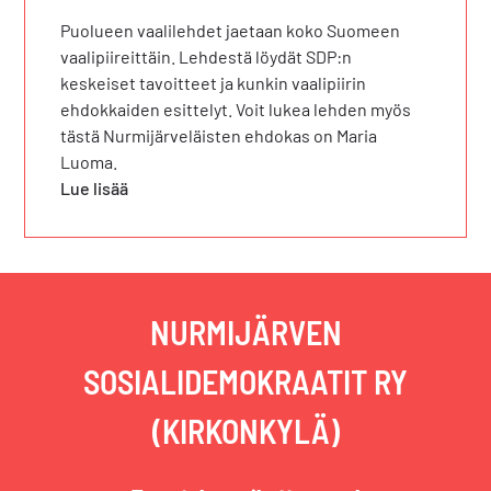
Puolueen vaalilehdet jaetaan koko Suomeen
vaalipiireittäin. Lehdestä löydät SDP:n
keskeiset tavoitteet ja kunkin vaalipiirin
ehdokkaiden esittelyt. Voit lukea lehden myös
tästä Nurmijärveläisten ehdokas on Maria
Luoma.
Lue lisää
NURMIJÄRVEN
SOSIALIDEMOKRAATIT RY
(KIRKONKYLÄ)