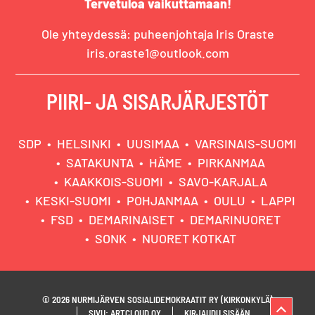
Tervetuloa vaikuttamaan!
Ole yhteydessä: puheenjohtaja Iris Oraste
iris.oraste1@outlook.com
PIIRI- JA SISARJÄRJESTÖT
SDP
HELSINKI
UUSIMAA
VARSINAIS-SUOMI
SATAKUNTA
HÄME
PIRKANMAA
KAAKKOIS-SUOMI
SAVO-KARJALA
KESKI-SUOMI
POHJANMAA
OULU
LAPPI
FSD
DEMARINAISET
DEMARINUORET
SONK
NUORET KOTKAT
© 2026 NURMIJÄRVEN SOSIALIDEMOKRAATIT RY (KIRKONKYLÄ)
SIVU: ARTCLOUD OY
KIRJAUDU SISÄÄN