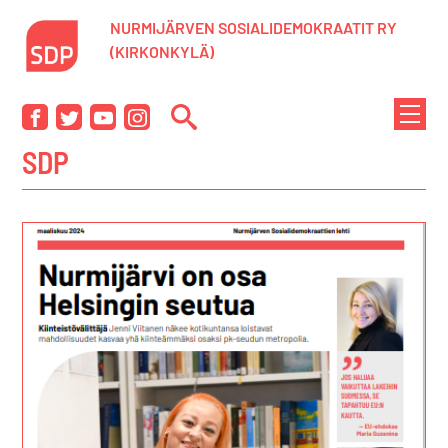
Siirry
NURMIJÄRVEN SOSIALIDEMOKRAATIT RY
sisältöön
(KIRKONKYLÄ)
NÄYTÄ
Facebook
Twitter
YouTube
Instagram
TAI
SDP
PIILOT
VALIK