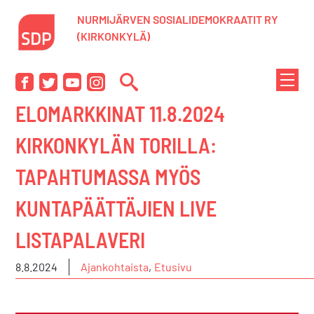
Siirry
NURMIJÄRVEN SOSIALIDEMOKRAATIT RY
sisältöön
(KIRKONKYLÄ)
NÄYTÄ
Facebook
Twitter
YouTube
Instagram
TAI
ELOMARKKINAT 11.8.2024
PIILOT
VALIK
KIRKONKYLÄN TORILLA:
TAPAHTUMASSA MYÖS
KUNTAPÄÄTTÄJIEN LIVE
LISTAPALAVERI
8.8.2024
Ajankohtaista
,
Etusivu