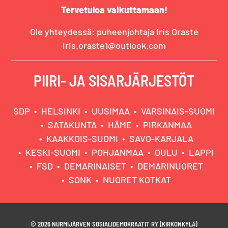
Tervetuloa vaikuttamaan!
Ole yhteydessä: puheenjohtaja Iris Oraste
iris.oraste1@outlook.com
PIIRI- JA SISARJÄRJESTÖT
SDP
HELSINKI
UUSIMAA
VARSINAIS-SUOMI
SATAKUNTA
HÄME
PIRKANMAA
KAAKKOIS-SUOMI
SAVO-KARJALA
KESKI-SUOMI
POHJANMAA
OULU
LAPPI
FSD
DEMARINAISET
DEMARINUORET
SONK
NUORET KOTKAT
© 2026 NURMIJÄRVEN SOSIALIDEMOKRAATIT RY (KIRKONKYLÄ)