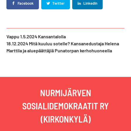
Facebook
Twitter
LinkedIn
Edellinen
Vappu 1.5.2024 Kansantalolla
artikkeli:
Seuraava
18.12.2024 Mitä kuuluu sotelle? Kansanedustaja Helena
artikkeli:
Marttila ja aluepäättäjiä Punatorpan kerhohuoneella
NURMIJÄRVEN
SOSIALIDEMOKRAATIT RY
(KIRKONKYLÄ)