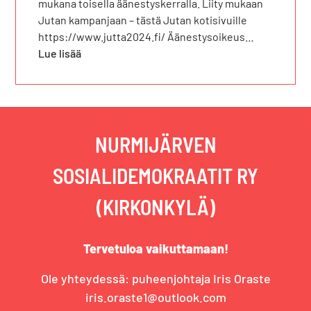
mukana toisella äänestyskerralla. Liity mukaan
Jutan kampanjaan – tästä Jutan kotisivuille
https://www.jutta2024.fi/ Äänestysoikeus…
Lue lisää
NURMIJÄRVEN
SOSIALIDEMOKRAATIT RY
(KIRKONKYLÄ)
Tervetuloa vaikuttamaan!
Ole yhteydessä: puheenjohtaja Iris Oraste
iris.oraste1@outlook.com