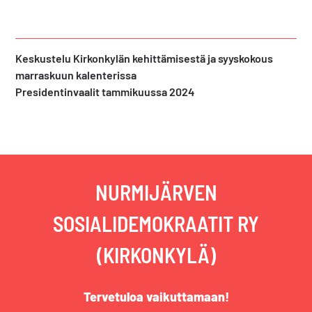
Edellinen
Keskustelu Kirkonkylän kehittämisestä ja syyskokous
artikkeli:
marraskuun kalenterissa
Seuraava
Presidentinvaalit tammikuussa 2024
artikkeli:
NURMIJÄRVEN
SOSIALIDEMOKRAATIT RY
(KIRKONKYLÄ)
Tervetuloa vaikuttamaan!