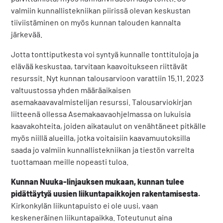
valmiin kunnallistekniikan piirissä olevan keskustan
tiiviistäminen on myös kunnan talouden kannalta
järkevää.
Jotta tonttiputkesta voi syntyä kunnalle tonttituloja ja
elävää keskustaa, tarvitaan kaavoitukseen riittävät
resurssit. Nyt kunnan talousarvioon varattiin 15.11. 2023
valtuustossa yhden määräaikaisen
asemakaavavalmistelijan resurssi. Talousarviokirjan
liitteenä ollessa Asemakaavaohjelmassa on lukuisia
kaavakohteita, joiden aikataulut on venähtäneet pitkälle
myös niillä alueilla, jotka voitaisiin kaavamuutoksilla
saada jo valmiin kunnallistekniikan ja tiestön varrelta
tuottamaan meille nopeasti tuloa.
Kunnan Nuuka-linjauksen mukaan, kunnan tulee
pidättäytyä uusien liikuntapaikkojen rakentamisesta.
Kirkonkylän liikuntapuisto ei ole uusi, vaan
keskeneräinen liikuntapaikka. Toteutunut aina