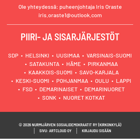
Ole yhteydessä: puheenjohtaja Iris Oraste
iris.oraste1@outlook.com
PIIRI- JA SISARJÄRJESTÖT
SDP
HELSINKI
UUSIMAA
VARSINAIS-SUOMI
SATAKUNTA
HÄME
PIRKANMAA
KAAKKOIS-SUOMI
SAVO-KARJALA
KESKI-SUOMI
POHJANMAA
OULU
LAPPI
FSD
DEMARINAISET
DEMARINUORET
SONK
NUORET KOTKAT
© 2026 NURMIJÄRVEN SOSIALIDEMOKRAATIT RY (KIRKONKYLÄ)
SIVU: ARTCLOUD OY
KIRJAUDU SISÄÄN