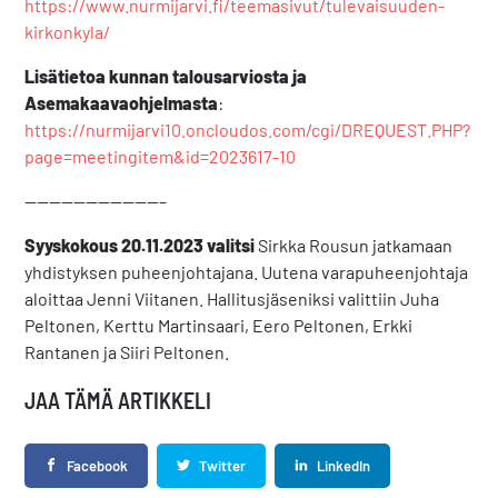
https://www.nurmijarvi.fi/teemasivut/tulevaisuuden-
kirkonkyla/
Lisätietoa kunnan talousarviosta ja
Asemakaavaohjelmasta
:
https://nurmijarvi10.oncloudos.com/cgi/DREQUEST.PHP?
page=meetingitem&id=2023617-10
———————————–
Syyskokous 20.11.2023 valitsi
Sirkka Rousun jatkamaan
yhdistyksen puheenjohtajana. Uutena varapuheenjohtaja
aloittaa Jenni Viitanen. Hallitusjäseniksi valittiin Juha
Peltonen, Kerttu Martinsaari, Eero Peltonen, Erkki
Rantanen ja Siiri Peltonen.
JAA TÄMÄ ARTIKKELI
Facebook
Twitter
LinkedIn