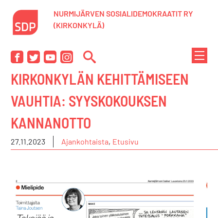
Siirry
NURMIJÄRVEN SOSIALIDEMOKRAATIT RY
sisältöön
(KIRKONKYLÄ)
NÄYTÄ
Facebook
Twitter
YouTube
Instagram
TAI
KIRKONKYLÄN KEHITTÄMISEEN
PIILOT
VALIK
VAUHTIA: SYYSKOKOUKSEN
KANNANOTTO
27.11.2023
Ajankohtaista
,
Etusivu