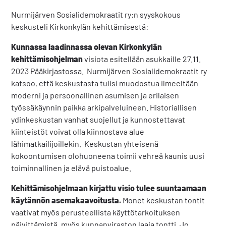
Nurmijärven Sosialidemokraatit ry:n syyskokous
keskusteli Kirkonkylän kehittämisestä:
Kunnassa laadinnassa olevan Kirkonkylän
kehittämisohjelman
visiota esitellään asukkaille 27.11.
2023 Pääkirjastossa. Nurmijärven Sosialidemokraatit ry
katsoo, että keskustasta tulisi muodostua ilmeeltään
moderni ja persoonallinen asumisen ja erilaisen
työssäkäynnin paikka arkipalveluineen. Historiallisen
ydinkeskustan vanhat suojellut ja kunnostettavat
kiinteistöt voivat olla kiinnostava alue
lähimatkailijoillekin. Keskustan yhteisenä
kokoontumisen olohuoneena toimii vehreä kaunis uusi
toiminnallinen ja elävä puistoalue.
Kehittämisohjelmaan kirjattu visio tulee suuntaamaan
käytännön asemakaavoitusta.
Monet keskustan tontit
vaativat myös perusteellista käyttötarkoituksen
päivittämistä, myös kunnanviraston laaja tontti. Jo