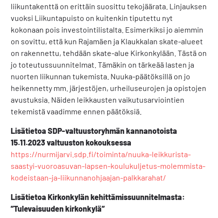
liikuntakenttä on erittäin suosittu tekojäärata. Linjauksen
vuoksi Liikuntapuisto on kuitenkin tiputettu nyt
kokonaan pois investointilistalta. Esimerkiksi jo aiemmin
on sovittu, että kun Rajamäen ja Klaukkalan skate-alueet
on rakennettu, tehdään skate-alue Kirkonkylään. Tästä on
jo toteutussuunnitelmat. Tämäkin on tärkeää lasten ja
nuorten liikunnan tukemista. Nuuka-päätöksillä on jo
heikennetty mm. järjestöjen, urheiluseurojen ja opistojen
avustuksia. Näiden leikkausten vaikutusarviointien
tekemistä vaadimme ennen päätöksiä.
Lisätietoa SDP-valtuustoryhmän kannanotoista
15.11.2023 valtuuston kokouksessa
https://nurmijarvi.sdp.fi/toiminta/nuuka-leikkurista-
saastyi-vuoroasuvan-lapsen-koulukuljetus-molemmista-
kodeistaan-ja-liikunnanohjaajan-palkkarahat/
Lisätietoa Kirkonkylän kehittämissuunnitelmasta:
”Tulevaisuuden kirkonkylä”