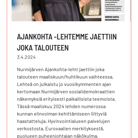
AJANKOHTA -LEHTEMME JAETTIIN
JOKA TALOUTEEN
3.4.2024
Nurmijärven Ajankohta-lehti jaettiin joka
talouteen maaliskuun/huhtikuun vaihteessa.
Lehteä on julkaistu jo vuosikymmenten ajan
kertomaan Nurmijärven sosialidemokraattien
näkemyksiä erityisesti paikallisista teemoista.
Tässä maaliskuu 2024 lehden numerossa
kunnan elinvoiman kehittämiseen liittyviä
haastatteluja, Hyvinvointialueen palvelujen
verkostosta, Eurovaalien merkityksestä,
puolueen puheenjohtajan näkökulma,