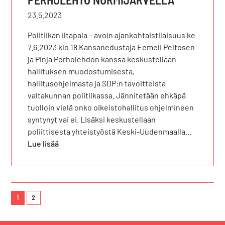
23.5.2023
Politiikan iltapala – avoin ajankohtaistilaisuus ke
7.6.2023 klo 18 Kansanedustaja Eemeli Peltosen
ja Pinja Perholehdon kanssa keskustellaan
hallituksen muodostumisesta,
hallitusohjelmasta ja SDP:n tavoitteista
valtakunnan politiikassa. Jännitetään ehkäpä
tuolloin vielä onko oikeistohallitus ohjelmineen
syntynyt vai ei. Lisäksi keskustellaan
poliittisesta yhteistyöstä Keski-Uudenmaalla…
Lue lisää
1
2