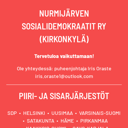
NURMIJÄRVEN
SOSIALIDEMOKRAATIT RY
(KIRKONKYLÄ)
Tervetuloa vaikuttamaan!
Ole yhteydessä: puheenjohtaja Iris Oraste
iris.oraste1@outlook.com
PIIRI- JA SISARJÄRJESTÖT
SDP
HELSINKI
UUSIMAA
VARSINAIS-SUOMI
SATAKUNTA
HÄME
PIRKANMAA