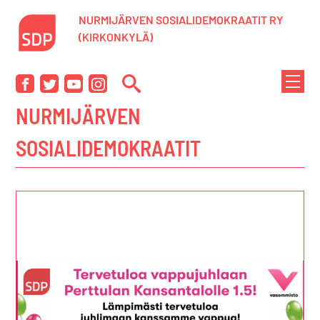
Siirry
NURMIJÄRVEN SOSIALIDEMOKRAATIT RY
sisältöön
(KIRKONKYLÄ)
NÄYTÄ
Facebook
Twitter
YouTube
Instagram
TAI
NURMIJÄRVEN
PIILOT
VALIK
SOSIALIDEMOKRAATIT