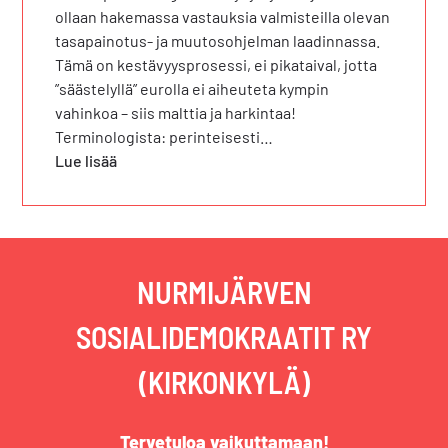
ollaan hakemassa vastauksia valmisteilla olevan
tasapainotus- ja muutosohjelman laadinnassa.
Tämä on kestävyysprosessi, ei pikataival, jotta
”säästelyllä” eurolla ei aiheuteta kympin
vahinkoa – siis malttia ja harkintaa!
Terminologista: perinteisesti…
Lue lisää
NURMIJÄRVEN
SOSIALIDEMOKRAATIT RY
(KIRKONKYLÄ)
Tervetuloa vaikuttamaan!