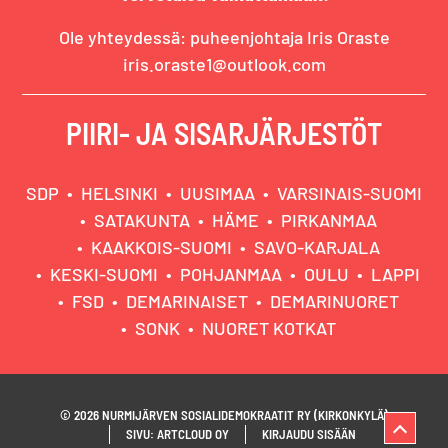
Ole yhteydessä: puheenjohtaja Iris Oraste
iris.oraste1@outlook.com
PIIRI- JA SISARJÄRJESTÖT
SDP
HELSINKI
UUSIMAA
VARSINAIS-SUOMI
SATAKUNTA
HÄME
PIRKANMAA
KAAKKOIS-SUOMI
SAVO-KARJALA
KESKI-SUOMI
POHJANMAA
OULU
LAPPI
FSD
DEMARINAISET
DEMARINUORET
SONK
NUORET KOTKAT
© 2026 NURMIJÄRVEN SOSIALIDEMOKRAATIT RY (KIRKONKYLÄ)
SIVU: ARTCLOUD OY
KIRJAUDU SISÄÄN