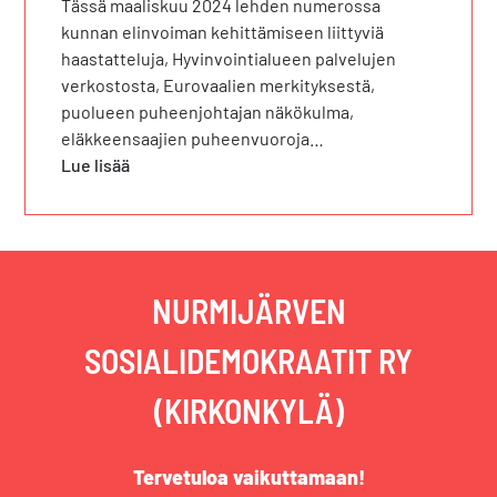
Tässä maaliskuu 2024 lehden numerossa
kunnan elinvoiman kehittämiseen liittyviä
haastatteluja, Hyvinvointialueen palvelujen
verkostosta, Eurovaalien merkityksestä,
puolueen puheenjohtajan näkökulma,
eläkkeensaajien puheenvuoroja…
Lue lisää
NURMIJÄRVEN
SOSIALIDEMOKRAATIT RY
(KIRKONKYLÄ)
Tervetuloa vaikuttamaan!