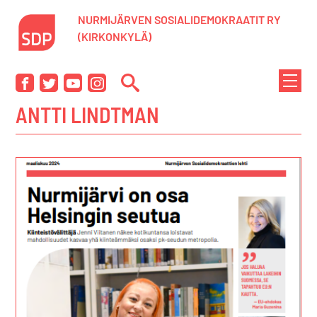
Siirry
NURMIJÄRVEN SOSIALIDEMOKRAATIT RY
sisältöön
(KIRKONKYLÄ)
NÄYTÄ
Facebook
Twitter
YouTube
Instagram
TAI
ANTTI LINDTMAN
PIILOT
VALIK