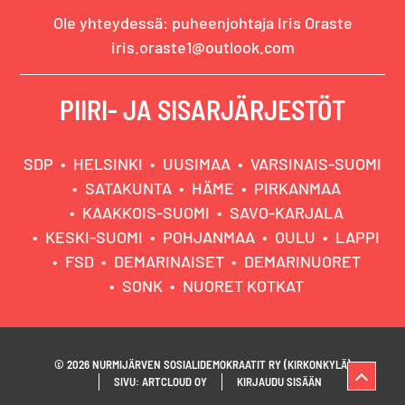
Ole yhteydessä: puheenjohtaja Iris Oraste
iris.oraste1@outlook.com
PIIRI- JA SISARJÄRJESTÖT
SDP
HELSINKI
UUSIMAA
VARSINAIS-SUOMI
SATAKUNTA
HÄME
PIRKANMAA
KAAKKOIS-SUOMI
SAVO-KARJALA
KESKI-SUOMI
POHJANMAA
OULU
LAPPI
FSD
DEMARINAISET
DEMARINUORET
SONK
NUORET KOTKAT
© 2026 NURMIJÄRVEN SOSIALIDEMOKRAATIT RY (KIRKONKYLÄ)
SIVU: ARTCLOUD OY
KIRJAUDU SISÄÄN