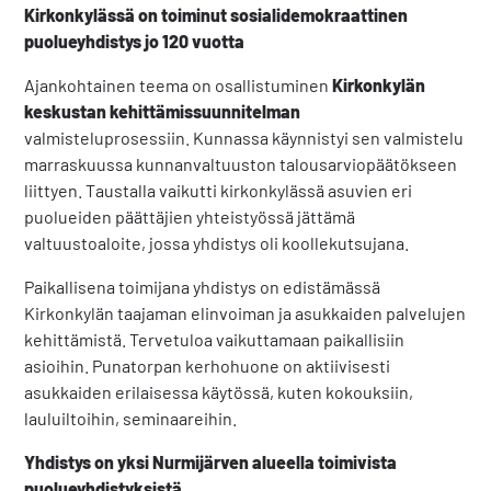
Kirkonkylässä on toiminut sosialidemokraattinen
puolueyhdistys jo 120 vuotta
Ajankohtainen teema on osallistuminen
Kirkonkylän
keskustan kehittämissuunnitelman
valmisteluprosessiin. Kunnassa käynnistyi sen valmistelu
marraskuussa kunnanvaltuuston talousarviopäätökseen
liittyen. Taustalla vaikutti kirkonkylässä asuvien eri
puolueiden päättäjien yhteistyössä jättämä
valtuustoaloite, jossa yhdistys oli koollekutsujana.
Paikallisena toimijana yhdistys on edistämässä
Kirkonkylän taajaman elinvoiman ja asukkaiden palvelujen
kehittämistä. Tervetuloa vaikuttamaan paikallisiin
asioihin. Punatorpan kerhohuone on aktiivisesti
asukkaiden erilaisessa käytössä, kuten kokouksiin,
lauluiltoihin, seminaareihin.
Yhdistys on yksi Nurmijärven alueella toimivista
puolueyhdistyksistä