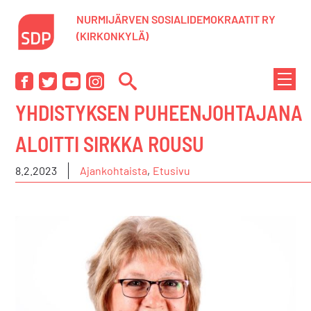
Siirry
NURMIJÄRVEN SOSIALIDEMOKRAATIT RY
sisältöön
(KIRKONKYLÄ)
NÄYTÄ
Facebook
Twitter
YouTube
Instagram
TAI
YHDISTYKSEN PUHEENJOHTAJANA
PIILOT
VALIK
ALOITTI SIRKKA ROUSU
8.2.2023
Ajankohtaista
,
Etusivu