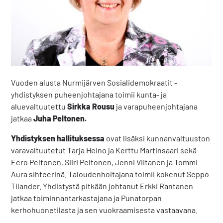
Vuoden alusta Nurmijärven Sosialidemokraatit -
yhdistyksen puheenjohtajana toimii kunta- ja
aluevaltuutettu
Sirkka Rousu
ja varapuheenjohtajana
jatkaa
Juha Peltonen.
Yhdistyksen hallituksessa
ovat lisäksi kunnanvaltuuston
varavaltuutetut Tarja Heino ja Kerttu Martinsaari sekä
Eero Peltonen, Siiri Peltonen, Jenni Viitanen ja Tommi
Aura sihteerinä. Taloudenhoitajana toimii kokenut Seppo
Tilander. Yhdistystä pitkään johtanut Erkki Rantanen
jatkaa toiminnantarkastajana ja Punatorpan
kerhohuonetilasta ja sen vuokraamisesta vastaavana.