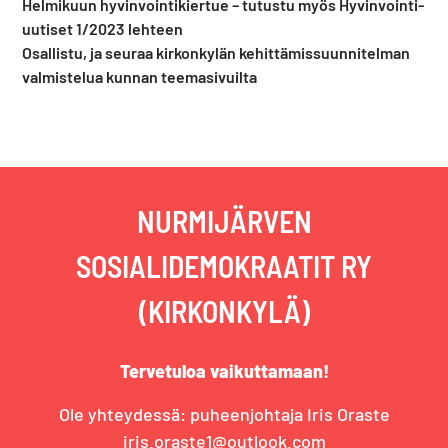
Edellinen
Helmikuun hyvinvointikiertue – tutustu myös Hyvinvointi-
artikkeli:
uutiset 1/2023 lehteen
Seuraava
Osallistu, ja seuraa kirkonkylän kehittämissuunnitelman
artikkeli:
valmistelua kunnan teemasivuilta
NURMIJÄRVEN
SOSIALIDEMOKRAATIT RY
(KIRKONKYLÄ)
Tervetuloa vaikuttamaan!
Ole yhteydessä: puheenjohtaja Iris Oraste
iris.oraste1@outlook.com