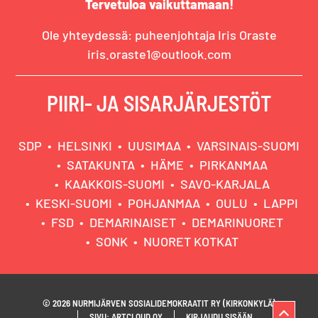
Tervetuloa vaikuttamaan!
Ole yhteydessä: puheenjohtaja Iris Oraste
iris.oraste1@outlook.com
PIIRI- JA SISARJÄRJESTÖT
SDP
HELSINKI
UUSIMAA
VARSINAIS-SUOMI
SATAKUNTA
HÄME
PIRKANMAA
KAAKKOIS-SUOMI
SAVO-KARJALA
KESKI-SUOMI
POHJANMAA
OULU
LAPPI
FSD
DEMARINAISET
DEMARINUORET
SONK
NUORET KOTKAT
© 2026 NURMIJÄRVEN SOSIALIDEMOKRAATIT RY (KIRKONKYLÄ)
SIVU: ARTCLOUD OY
KIRJAUDU SISÄÄN