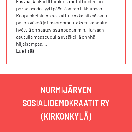
kasvaa. Ajokortittomien ja autottomien on
pakko saada kyyti päästäkseen liikkumaan.
Kaupunkeihin on satsattu, koska niissä asuu
paljon väkeä ja ilmastonmuutoksen kannalta
hyötyjä on saatavissa nopeammin. Harvaan
asutulla maaseudulla pysäkeillä on yhä
hiljaisempaa.…
Lue lisää
NURMIJÄRVEN
SOSIALIDEMOKRAATIT RY
(KIRKONKYLÄ)